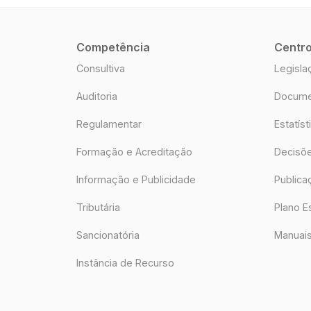
Competência
Centr
Consultiva
Legisla
Auditoria
Docume
Regulamentar
Estatíst
Formação e Acreditação
Decisõ
Informação e Publicidade
Publica
Tributária
Plano E
Sancionatória
Manuais
Instância de Recurso