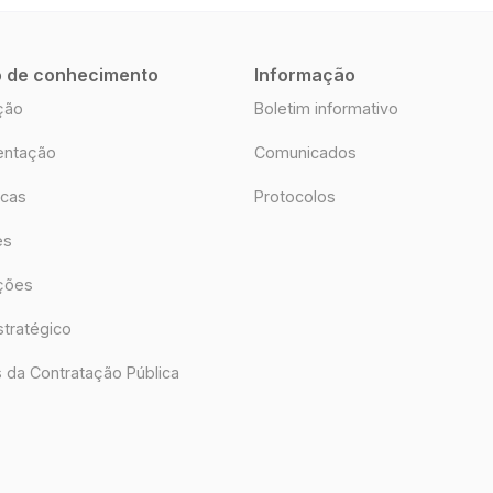
o de conhecimento
Informação
ção
Boletim informativo
ntação
Comunicados
icas
Protocolos
es
ções
stratégico
 da Contratação Pública